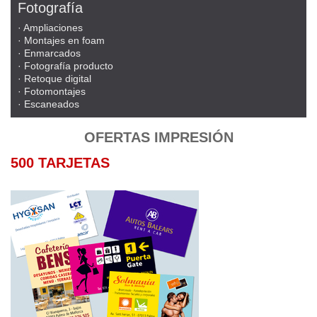
Fotografía
· Ampliaciones
· Montajes en foam
· Enmarcados
· Fotografía producto
· Retoque digital
· Fotomontajes
· Escaneados
OFERTAS IMPRESIÓN
500 TARJETAS